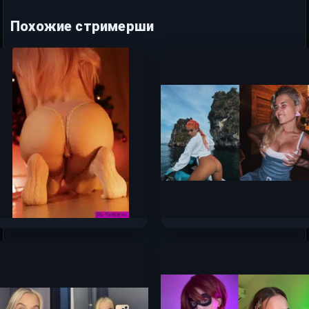
Похожие стримерши
Оляша — слив самых
Катя Голышева слив
горячих фото 2024 —
горячих фото 2025
2025 с Boosty
167к.
79.7к.