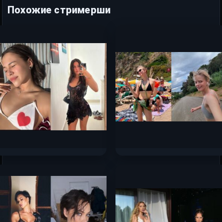
Похожие стримерши
Милана Некрасова слив
Александра Бортич слив
горячих фото 2025
горячих фото 2025
85.4к.
29.3к.