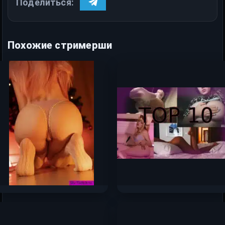
Поделиться:
Похожие стримерши
Оляша — слив самых
Топ-10 самых сочных
горячих фото 2024 —
сливов стримерш
2025 с Boosty
Сентября 2025