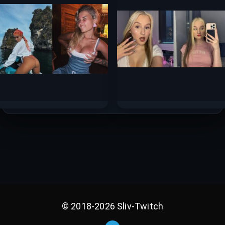
166к.
138к.
Катя Голышева слив
Sashacheer слив
горячих фото 2025
горячих фото 2025
79.4к.
67.6к.
© 2018-2026 Sliv-Twitch