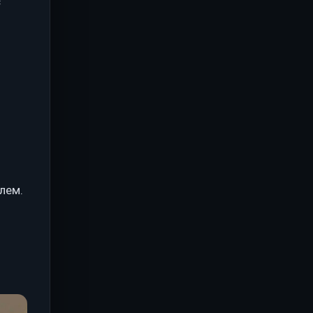
с
лем.