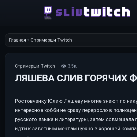
Перейти
к
контенту
Главная
»
Стримерши Twitch
Стримерши Twitch
3.5к.
ЛЯШЕВА СЛИВ ГОРЯЧИХ Ф
Ростовчанку Юлию Ляшеву многие знают по нику 
интересное хобби не сразу переросло в полноце
русского языка и литературы, затем совмещала п
идти к заветным мечтам нужно в хорошей компа