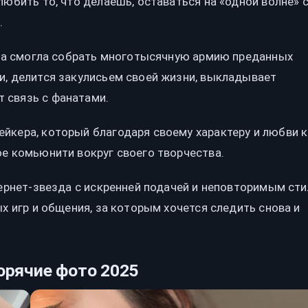
любить то, что делаешь, оставаться на «одной волне» 
.
xnya смогла собрать многотысячную армию преданных
и, делится закулисьем своей жизни, выкладывает
 связь с фанатами.
йкера, который благодаря своему характеру и любви к
ое комьюнити вокруг своего творчества.
тернет-звезда с искренней подачей и неповторимым сти
ых игр и общения, за которым хочется следить снова и
орячие фото 2025