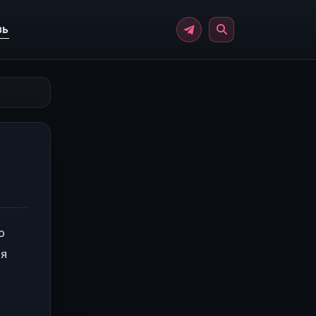
зь
о
ля
о