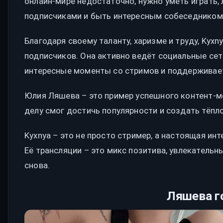
онлайн-мире недостаточно, нужно уметь играть, 
подписчиками и быть интересным собеседником
Благодаря своему таланту, харизме и труду, Ky
подписчиков. Она активно ведёт социальные сет
интересные моменты со стримов и поддерживает
Юлия Ляшева – это пример успешного контент-ме
делу смог достичь популярности и создать тёпл
Kyxnya – это не просто стример, а настоящая ин
Её трансляции – это микс позитива, увлекательн
снова.
Ляшева г