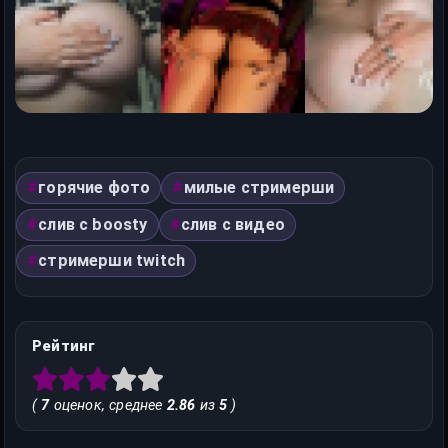
горячие фото
милые стримерши
слив с boosty
слив с видео
стримерши twitch
Рейтинг
(
7
оценок, среднее
2.86
из
5
)