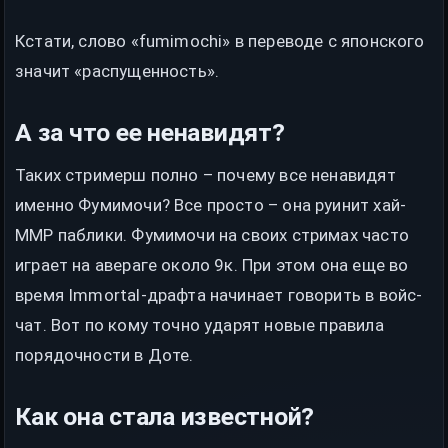
Кстати, слово «fumimochi» в переводе с японского
значит «распущенность».
А за что ее ненавидят?
Таких стримерш полно – почему все ненавидят
именно Фумимочи? Все просто – она руинит хай-
ММР паблики. Фумимочи на своих стримах часто
играет на авераге около 9к. При этом она еще во
время Immortal-драфта начинает говорить в войс-
чат. Вот по кому точно ударят новые правила
порядочности в Доте.
Как она стала известной?