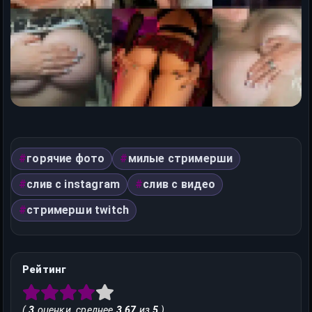
горячие фото
милые стримерши
слив с instagram
слив с видео
стримерши twitch
Рейтинг
(
3
оценки, среднее
3.67
из
5
)