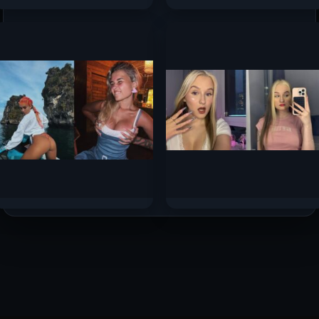
Оляша — слив самых
Топ-10 самых сочных
горячих фото 2024 —
сливов стримерш
2025 с Boosty
Сентября 2025
166к.
138к.
Катя Голышева слив
Sashacheer слив
горячих фото 2025
горячих фото 2025
79.1к.
67.3к.