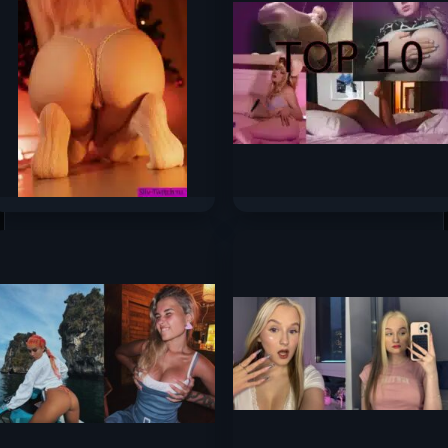
Оляша — слив самых
Топ-10 самых сочных
горячих фото 2024 —
сливов стримерш
2025 с Boosty
Сентября 2025
166к.
138к.