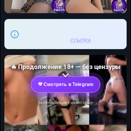
Полный список слитых стримерш вы
можете увидеть тут
ССЫЛКА
🔥 Продолжение 18+ — без цензуры
💜 Смотреть в Telegram
Без регистрации • доступ сразу