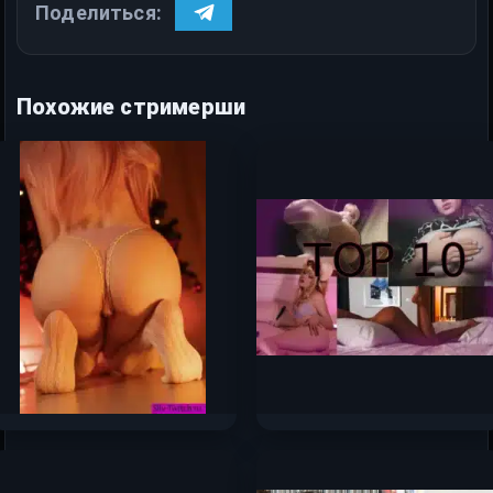
Поделиться:
Похожие стримерши
Оляша — слив самых
Топ-10 самых сочных
горячих фото 2024 —
сливов стримерш