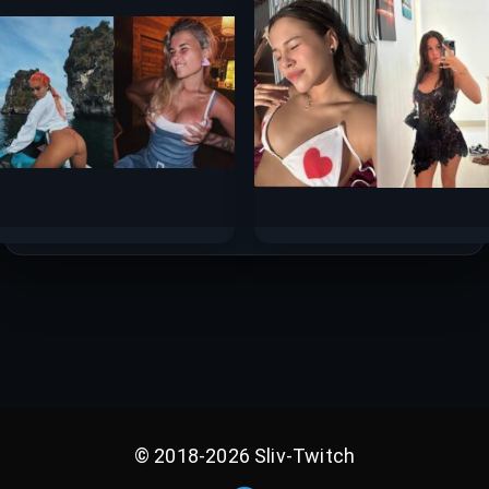
2025 с Boosty
Сентября 2025
165к.
137к.
Катя Голышева слив
Милана Некрасова слив
горячих фото 2025
горячих фото 2025
79к.
85.5к.
© 2018-2026 Sliv-Twitch