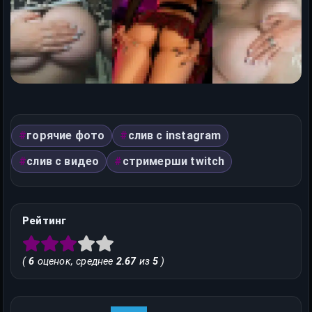
горячие фото
слив с instagram
слив с видео
стримерши twitch
Рейтинг
(
6
оценок, среднее
2.67
из
5
)