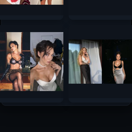
Милана Некрасова слив
Александра Бортич слив
горячих фото 2025
горячих фото 2025
85.8к.
29.5к.
Настасья Самбурская
Анна Асти слив горячих
слив горячих фото 2025
фото 2025
26.5к.
22.8к.