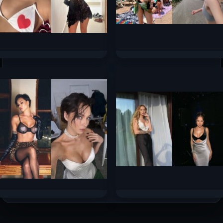
Милана Некрасова слив
Александра Бортич слив
горячих фото 2025
горячих фото 2025
85.7к.
29.4к.
Настасья Самбурская
Анна Асти слив горячих
слив горячих фото 2025
фото 2025