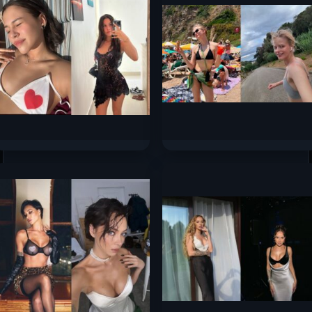
Милана Некрасова слив
Александра Бортич слив
горячих фото 2025
горячих фото 2025
85.6к.
29.4к.