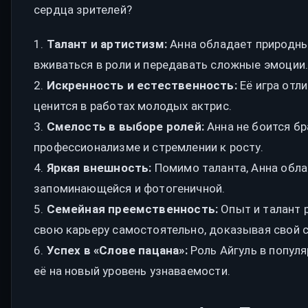
сердца зрителей?
1.
Талант и артистизм:
Анна обладает природны
вживаться в роли и передавать сложные эмоции
2.
Искренность и естественность:
Её игра отл
ценится в работах молодых актрис.
3.
Смелость в выборе ролей:
Анна не боится бр
профессионализме и стремлении к росту.
4.
Яркая внешность:
Помимо таланта, Анна обла
запоминающейся и фотогеничной.
5.
Семейная преемственность:
Опыт и талант р
свою карьеру самостоятельно, доказывая свой 
6.
Успех в «Слове пацана»:
Роль Айгуль в попул
её на новый уровень узнаваемости.