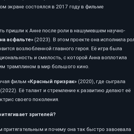
м экране состоялся в 2017 году в фильме
ть пришли к Анне после роли в нашумевшем научно-
 на асфальте»
(2023). В этом проекте она исполнила ро
новится возлюбленной главного героя. Её игра была
циональность и смелость, с которой Анна воплотила
им трамплином в мир большого кино.
лючая фильм
«Красный призрак»
(2020), где сыграла
(2022). Её талант и стремление к развитию делают её
ктрис своего поколения.
ритягивает зрителей?
м притягательным и почему она так быстро завоевала