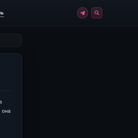
зь
а
 она
и