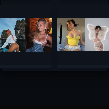
Оляша — слив самых
Топ-10 самых сочных
горячих фото 2024 —
сливов стримерш
2025 с Boosty
Сентября 2025
165к.
137к.
Катя Голышева слив
Эмелевская слив
горячих фото 2025
горячих фото 2025
78.7к.
10.5к.