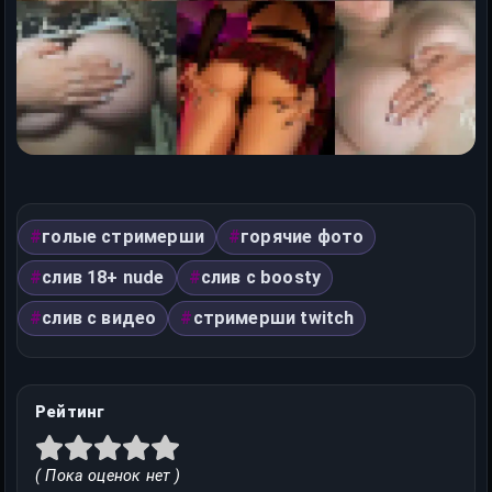
голые стримерши
горячие фото
слив 18+ nude
слив с boosty
слив с видео
стримерши twitch
Рейтинг
( Пока оценок нет )