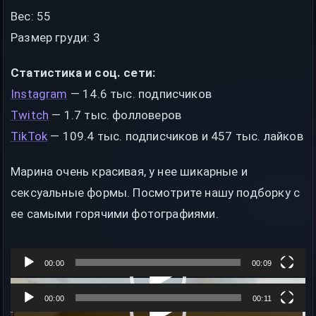
Вес: 55
Размер груди: 3
Статистика и соц. сети:
Instagram
— 14.6 тыс. подписчиков
Twitch
— 1.7 тыс. фолловеров
TikTok
— 109.4 тыс. подписчиков и 457 тыс. лайков
Марина очень красивая, у нее шикарные и
сексуальные формы. Посмотрите нашу подборку с
ее самыми горячими фотографиями.
Marianka3 слив горячих фото
00:00
00:09
В
00:00
00:11
и