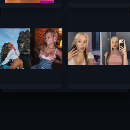
Оляша — слив самых
Топ-10 самых сочных
горячих фото 2024 —
сливов стримерш
2025 с Boosty
Сентября 2025
165к.
137к.
Катя Голышева слив
Sashacheer слив
горячих фото 2025
горячих фото 2025
78.9к.
66.9к.