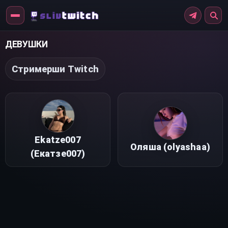
Перейти
к
контенту
ДЕВУШКИ
Стримерши Twitch
Ekatze007
Оляша (olyashaa)
(Екатзе007)